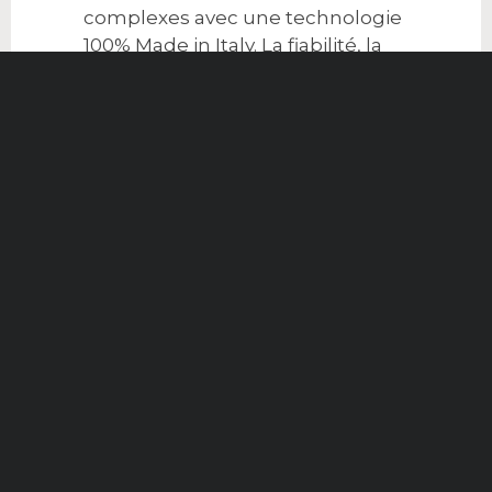
complexes avec une technologie
100% Made in Italy. La fiabilité, la
durabilité, les performances, la
facilité d'utilisation, la conception,
les économies d'énergie et le
respect de l'environnement sont
les lignes directrices du
développement de nos
systèmes.
L’innovation au