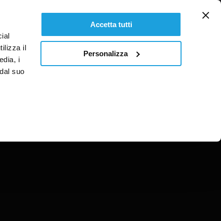
IT
Accetta tutti
ial
ilizza il
Personalizza
edia, i
 dal suo