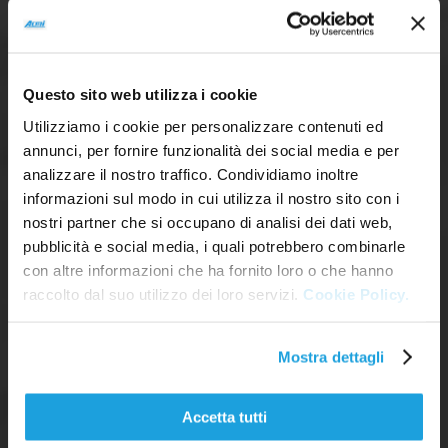
Palettizzatori
Avvolgitori
Wrap-around
Questo sito web utilizza i cookie
Utilizziamo i cookie per personalizzare contenuti ed
annunci, per fornire funzionalità dei social media e per
analizzare il nostro traffico. Condividiamo inoltre
informazioni sul modo in cui utilizza il nostro sito con i
Le linee PET di ACMI sono un vero e proprio
nostri partner che si occupano di analisi dei dati web,
prodotto di largo consumo, se così si può dire, in
pubblicità e social media, i quali potrebbero combinarle
funzione pressoché in tutti gli stabilimenti dei più
con altre informazioni che ha fornito loro o che hanno
importanti imbottigliatori di acqua minerale italiani
raccolto dal suo utilizzo dei loro servizi.
Cookie Policy.
e in gran parte degli stabilimenti dei marchi
multinazionali di acque minerali e soft drinks a...
Mostra dettagli
Accetta tutti
SCOPRI DI PIÙ