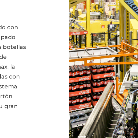
do con
ipado
 botellas
 de
ax, la
las con
istema
rtón
su gran