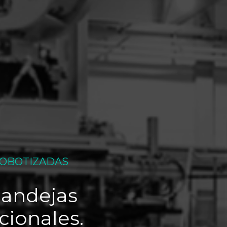
OBOTIZADAS
andejas
cionales.