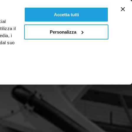
ES
Accetta tutti
ial
ilizza il
Personalizza
edia, i
 dal suo