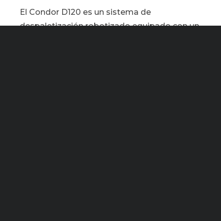
El Condor D120 es un sistema de
despaletización robotizado equipado con un
cabezal de agarre especial para manipular
paquetes de botellas o latas. La sencillez de
la construcción, la gran accesibilidad
garantizada por la estructura robotizada y el
cabezal especial de despaletización hacen
de esta máquina el producto ideal para las
líneas de reenvasado.