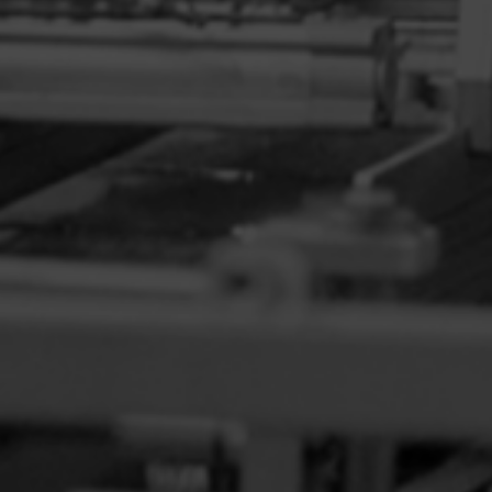
DIVIDER W RUCHU CIĄGŁYM
TWISTERBOX