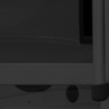
NASZE MASZYNY
PAKUJĄCE O NISKIM
ZUŻYCIU ENERGII