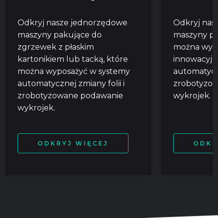
Odkryj nasze jednorzędowe
Odkryj na
maszyny pakujące do
maszyny pa
zgrzewek z płaskim
można wyp
kartonikiem lub tacką, które
innowacyjn
można wyposażyć w systemy
automatyczn
automatycznej zmiany folii i
zrobotyzo
zrobotyzowane podawanie
wykrojek.
wykrojek.
ODKRYJ WIĘCEJ
ODKR