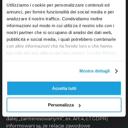
Utilizziamo i cookie per personalizzare contenuti ed
oraz skorzystania z przysługujących praw,
annunci, per fornire funzionalità dei social media e per
podmioty zainteresowane mogą skontaktować się
analizzare il nostro traffico. Condividiamo inoltre
z Administratorem Danych, pisząc na adres:
informazioni sul modo in cui utilizza il nostro sito con i
info@acmispa.com
nostri partner che si occupano di analisi dei dati web,
Data aktualizacji: 01.07.2024.
pubblicità e social media, i quali potrebbero combinarle
con altre informazioni che ha fornito loro o che hanno
raccolto dal suo utilizzo dei loro servizi.
Cookie Policy.
INFORMACJA O
Mostra dettagli
PRZETWARZANIU DANYCH
OSOBOWYCH DLA
Accetta tutti
KLIENTÓW I DOSTAWCÓW
Personalizza
klienci/dostawcy i ich osoby kontaktowe (zwani
dalej „zainteresowanymi”, ex. Art.4, c.1 GDPR)
informowani są, że relacje zawodowe