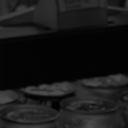
POZIOME MASZYNY DO
KARTONOWANIA
Poziome kartoniarki
do Repacking.