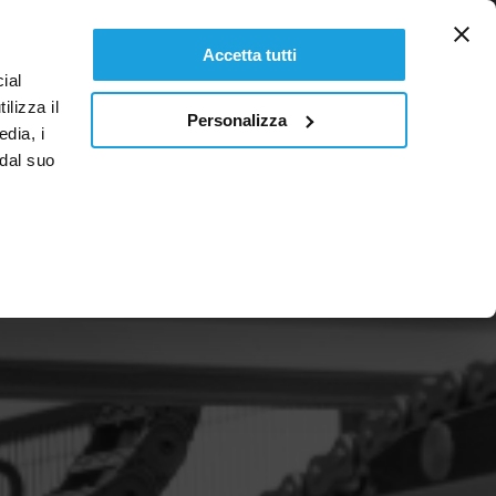
FR
Accetta tutti
ial
ilizza il
Personalizza
edia, i
 dal suo