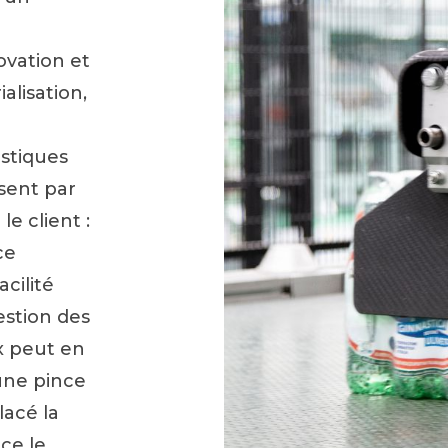
ovation et
alisation,
stiques
isent par
e client :
ce
acilité
gestion des
x peut en
'une pince
acé la
ce le