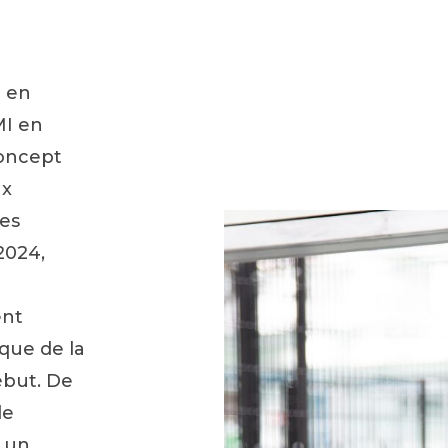
n en
MI en
concept
ux
des
2024,
ent
que de la
début. De
de
 un