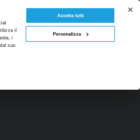
PL
Accetta tutti
ial
ilizza il
Personalizza
edia, i
 dal suo
H OSOBOWYCH