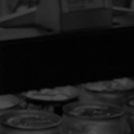
ASTUCCIATRICI ORIZZONTALI
Astucciatrici
orizzontali per
repacking.