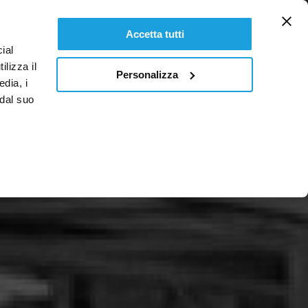
IT
Accetta tutti
ial
ilizza il
Personalizza
edia, i
 dal suo